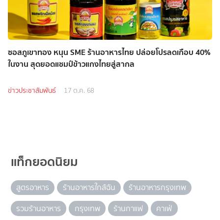
ซอสภูเขาทอง หนุน SME ร้านอาหารไทย ปล่อยโปรลดเกือบ 40%
ในงาน สุดยอดแชมป์ข้าวแกงไทยสู่สากล
ข่าวประชาสัมพันธ์
17 ต.ค. 68
แท็กยอดนิยม
สูตรอาหาร
ร้านอาหารใกล้ฉัน
ร้านอาหารกรุงเทพ
รวมร้านอาหาร
กรุงเทพ
ร้านกาแฟ
คาเฟ่