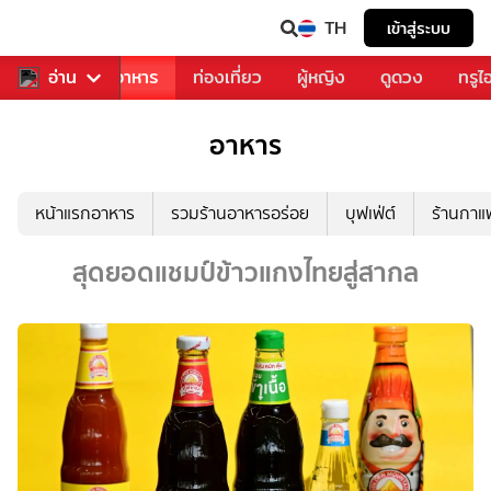
TH
เข้าสู่ระบบ
วงการเพลง
อ่าน
อาหาร
ท่องเที่ยว
ผู้หญิง
ดูดวง
ทรูไ
อาหาร
หน้าแรกอาหาร
รวมร้านอาหารอร่อย
บุฟเฟ่ต์
ร้านกา
สุดยอดแชมป์ข้าวแกงไทยสู่สากล