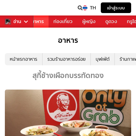
TH
เข้าสู่ระบบ
วงการเพลง
อ่าน
อาหาร
ท่องเที่ยว
ผู้หญิง
ดูดวง
ทรูไ
อาหาร
หน้าแรกอาหาร
รวมร้านอาหารอร่อย
บุฟเฟ่ต์
ร้านกา
สุกี้ช้างเผือกบรรทัดทอง