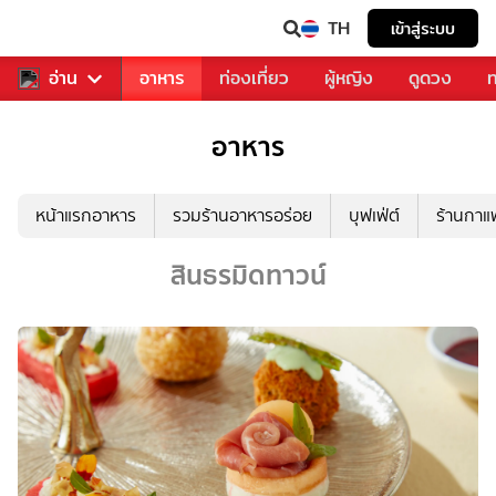
TH
เข้าสู่ระบบ
สารวงการเพลง
อ่าน
อาหาร
ท่องเที่ยว
ผู้หญิง
ดูดวง
ท
อาหาร
หน้าแรกอาหาร
รวมร้านอาหารอร่อย
บุฟเฟ่ต์
ร้านกา
สินธรมิดทาวน์