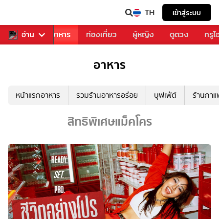
TH
เข้าสู่ระบบ
วงการเพลง
อ่าน
อาหาร
ท่องเที่ยว
ผู้หญิง
ดูดวง
ทรูไ
อาหาร
หน้าแรกอาหาร
รวมร้านอาหารอร่อย
บุฟเฟ่ต์
ร้านกา
สิทธิพิเศษแม็คโคร