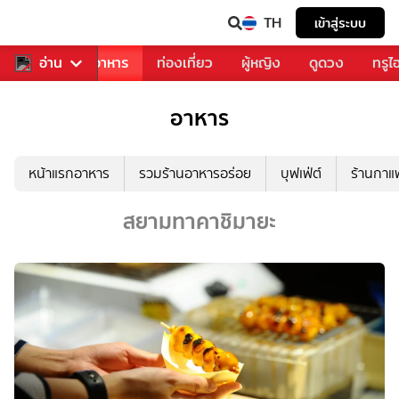
TH
เข้าสู่ระบบ
วงการเพลง
อ่าน
อาหาร
ท่องเที่ยว
ผู้หญิง
ดูดวง
ทรูไ
อาหาร
หน้าแรกอาหาร
รวมร้านอาหารอร่อย
บุฟเฟ่ต์
ร้านกา
สยามทาคาชิมายะ