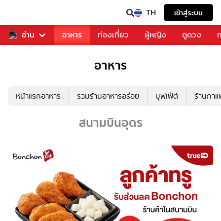
TH
เข้าสู่ระบบ
สารวงการเพลง
อ่าน
อาหาร
ท่องเที่ยว
ผู้หญิง
ดูดวง
ท
อาหาร
หน้าแรกอาหาร
รวมร้านอาหารอร่อย
บุฟเฟ่ต์
ร้านกา
สนามบินอุดร