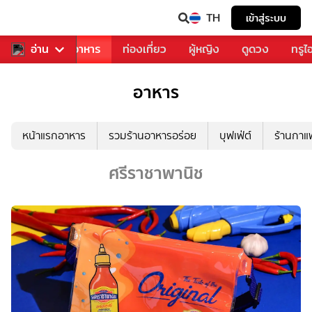
TH
เข้าสู่ระบบ
วงการเพลง
อ่าน
อาหาร
ท่องเที่ยว
ผู้หญิง
ดูดวง
ทรูไ
อาหาร
หน้าแรกอาหาร
รวมร้านอาหารอร่อย
บุฟเฟ่ต์
ร้านกา
ศรีราชาพานิช