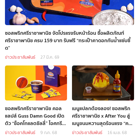
ซอสพริกศรีราชาพานิช จัดโปรแรงรับหน้าร้อน ซื้อผลิตภัณฑ์
ศรีราชาพานิช ครบ 159 บาท รับฟรี “กระเป๋าคาดอกกันน้ำแซ่บซี้
ด”
ข่าวประชาสัมพันธ์
27 มี.ค. 69
ซอสพริกศรีราชาพานิช คอล
เมนูแปลกต้องลอง! ซอสพริก
แลปส์ Guss Damn Good เปิด
ศรีราชาพานิช x After You สู่
ตัว “ช็อคโกแลตชิลลี่” ไอศกรีม
เมนูขนมหวานสุดร้อนแรง “คากิ
รสชาติจึ้ง
โกริแมงโก้นาดาซอสศรีราชา”
ข่าวประชาสัมพันธ์
9 ก.ค. 68
ข่าวประชาสัมพันธ์
16 เม.ย. 68