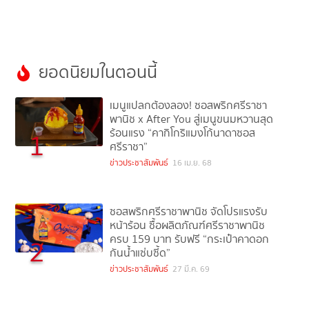
ยอดนิยมในตอนนี้
เมนูแปลกต้องลอง! ซอสพริกศรีราชา
พานิช x After You สู่เมนูขนมหวานสุด
ร้อนแรง “คากิโกริแมงโก้นาดาซอส
1
ศรีราชา”
ข่าวประชาสัมพันธ์
16 เม.ย. 68
ซอสพริกศรีราชาพานิช จัดโปรแรงรับ
หน้าร้อน ซื้อผลิตภัณฑ์ศรีราชาพานิช
ครบ 159 บาท รับฟรี “กระเป๋าคาดอก
2
กันน้ำแซ่บซี้ด”
ข่าวประชาสัมพันธ์
27 มี.ค. 69