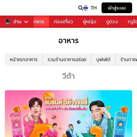
TH
เข้าสู่ระบบ
วงการเพลง
อ่าน
อาหาร
ท่องเที่ยว
ผู้หญิง
ดูดวง
ทรูไ
อาหาร
หน้าแรกอาหาร
รวมร้านอาหารอร่อย
บุฟเฟ่ต์
ร้านกา
วีต้า