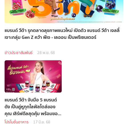
แบรนด์ วีต้า รุกตลาดสุขภาพแนวใหม่ เปิดตัว แบรนด์ วีต้า เจลลี่
เจาะกลุ่ม Gen Z คว้า พีเจ - เลออน เป็นพรีเซนเตอร์
ข่าวประชาสัมพันธ์
28 พ.ย. 68
แบรนด์ วีต้า จับมือ 5 แบรนด์
ดัง เป็นคู่หูทุกไลฟ์สไตล์ของ
คุณ เสิร์ฟดีลสุดคุ้ม พร้อมของ
รางวัลรวมกว่า 3 ล้านบาท
โปรโมชั่นอาหาร
17 มิ.ย. 68