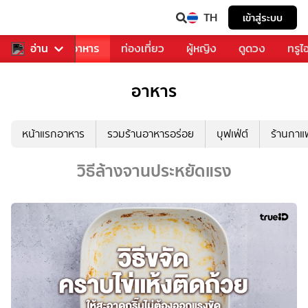
TH
เข้าสู่ระบบ
วงการเพลง
อ่าน
อาหาร
ท่องเที่ยว
ผู้หญิง
ดูดวง
ทรูไ
อาหาร
หน้าแรกอาหาร
รวมร้านอาหารอร่อย
บุฟเฟ่ต์
ร้านกา
วิธีล้างจานประหยัดแรง