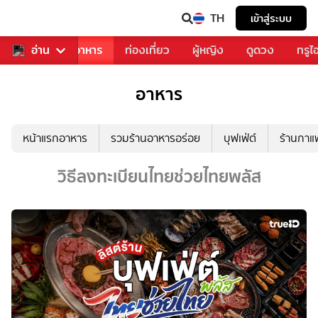
TH
เข้าสู่ระบบ
วงการเพลง
อ่าน
อาหาร
ท่องเที่ยว
ผู้หญิง
ดูดวง
ทรูไ
อาหาร
หน้าแรกอาหาร
รวมร้านอาหารอร่อย
บุฟเฟ่ต์
ร้านกา
วิธีลงทะเบียนไทยช่วยไทยพลัส