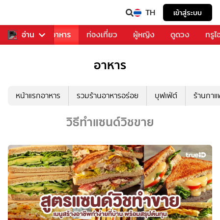
TH
เข้าสู่ระบบ
วงการเพลง
อ่าน
อาหาร
ท่องเที่ยว
ผู้หญิง
ดูดวง
ทรูไ
อาหาร
หน้าแรกอาหาร
รวมร้านอาหารอร่อย
บุฟเฟ่ต์
ร้านกา
วิธีทำแซนด์วิชขาย