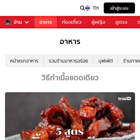
TH
เข้าสู่ระบบ
สารวงการเพลง
อ่าน
อาหาร
ท่องเที่ยว
ผู้หญิง
ดูดวง
ท
อาหาร
หน้าแรกอาหาร
รวมร้านอาหารอร่อย
บุฟเฟ่ต์
ร้านกา
วิธีทำเนื้อแดดเดียว