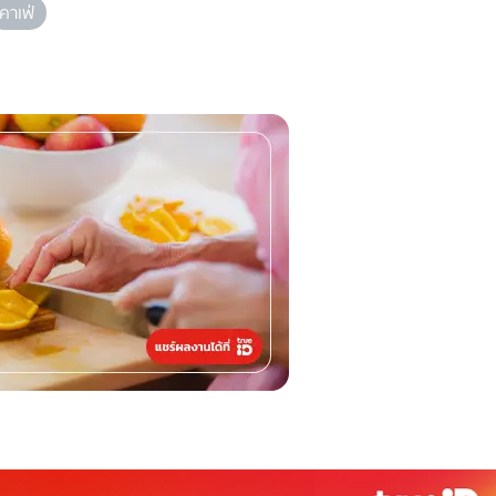
คาเฟ่