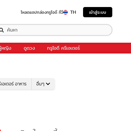
TH
เข้าสู่ระบบ
โหลดแอป
กล่องทรูไอดี ทีวี
ผู้หญิง
ดูดวง
ทรูไอดี ครีเอเตอร์
ีเอเตอร์ อาหาร
อื่นๆ