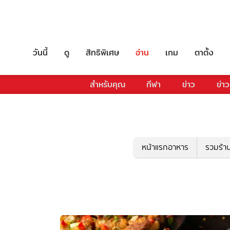
วันนี้
ดู
สิทธิพิเศษ
อ่าน
เกม
ตาตั้ง
สำหรับคุณ
กีฬา
ข่าว
ข่าว
หน้าแรกอาหาร
รวมร้า