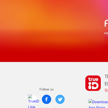
T
E
Follow us
อ