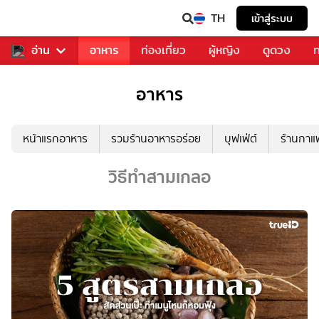
TH
เข้าสู่ระบบ
สารวงการเพลง
อ่าน
อาหาร
ท่องเที่ยว
ผู้หญิง
ดูดวง
ท
อาหาร
หน้าแรกอาหาร
รวมร้านอาหารอร่อย
บุฟเฟ่ต์
ร้านกา
วิธีทำสามเกลอ