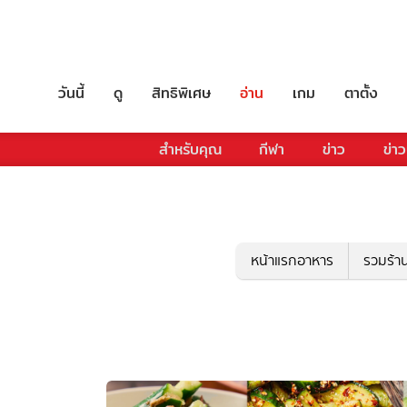
วันนี้
ดู
สิทธิพิเศษ
อ่าน
เกม
ตาตั้ง
สำหรับคุณ
กีฬา
ข่าว
ข่าว
หน้าแรกอาหาร
รวมร้า