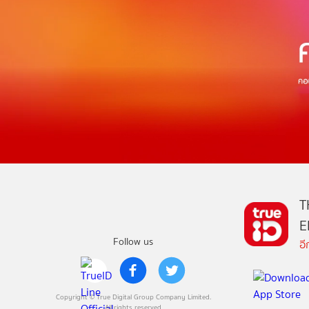
T
E
Follow us
อ
Copyright © True Digital Group Company Limited.
All rights reserved