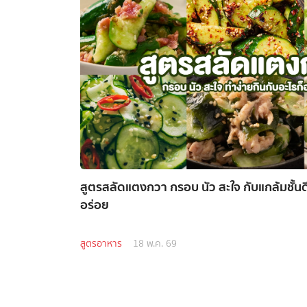
สูตรสลัดแตงกวา กรอบ นัว สะใจ กับแกล้มชั้นดี
อร่อย
สูตรอาหาร
18 พ.ค. 69