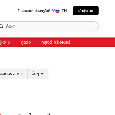
TH
เข้าสู่ระบบ
โหลดแอป
กล่องทรูไอดี ทีวี
ผู้หญิง
ดูดวง
ทรูไอดี ครีเอเตอร์
ีเอเตอร์ อาหาร
อื่นๆ