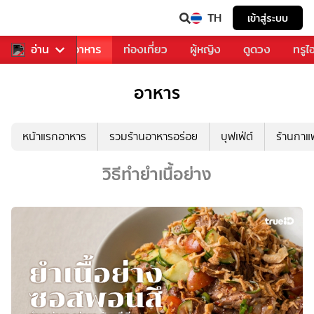
TH
เข้าสู่ระบบ
วงการเพลง
อ่าน
อาหาร
ท่องเที่ยว
ผู้หญิง
ดูดวง
ทรูไ
อาหาร
หน้าแรกอาหาร
รวมร้านอาหารอร่อย
บุฟเฟ่ต์
ร้านกา
วิธีทำยำเนื้อย่าง