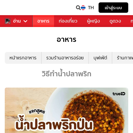
TH
เข้าสู่ระบบ
สารวงการเพลง
อ่าน
อาหาร
ท่องเที่ยว
ผู้หญิง
ดูดวง
ท
อาหาร
หน้าแรกอาหาร
รวมร้านอาหารอร่อย
บุฟเฟ่ต์
ร้านกา
วิธีทำน้ำปลาพริก