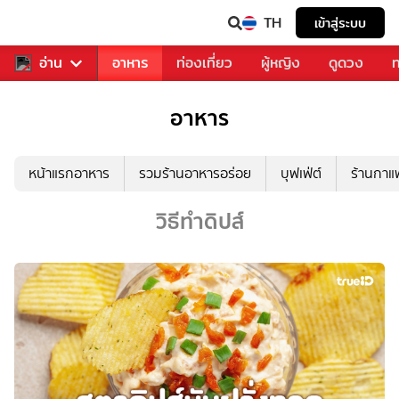
TH
เข้าสู่ระบบ
สารวงการเพลง
อ่าน
อาหาร
ท่องเที่ยว
ผู้หญิง
ดูดวง
ท
อาหาร
หน้าแรกอาหาร
รวมร้านอาหารอร่อย
บุฟเฟ่ต์
ร้านกา
วิธีทำดิปส์