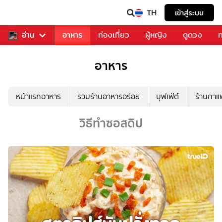
TH
เข้าสู่ระบบ
สารวงการเพลง
อ่าน
อาหาร
ท่องเที่ยว
ผู้หญิง
ดูดวง
ท
อาหาร
หน้าแรกอาหาร
รวมร้านอาหารอร่อย
บุฟเฟ่ต์
ร้านกา
วิธีทำซอสดิป