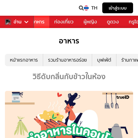
TH
เข้าสู่ระบบ
วงการเพลง
อ่าน
อาหาร
ท่องเที่ยว
ผู้หญิง
ดูดวง
ทรูไ
อาหาร
หน้าแรกอาหาร
รวมร้านอาหารอร่อย
บุฟเฟ่ต์
ร้านกา
วิธีดับกลิ่นกับข้าวในห้อง