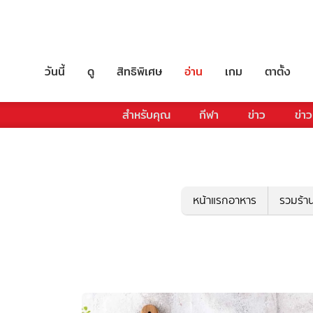
วันนี้
ดู
สิทธิพิเศษ
อ่าน
เกม
ตาตั้ง
สำหรับคุณ
กีฬา
ข่าว
ข่าว
หน้าแรกอาหาร
รวมร้า