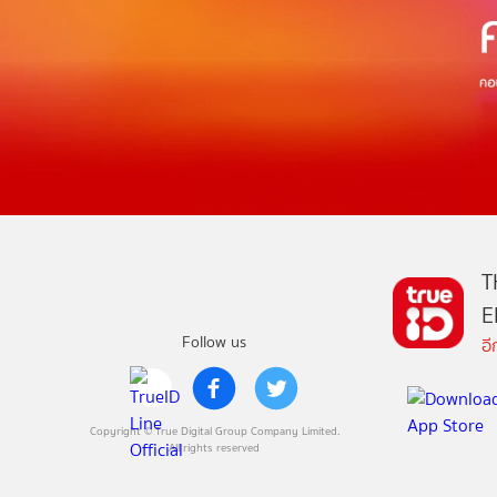
T
E
Follow us
อ
Copyright © True Digital Group Company Limited.
All rights reserved