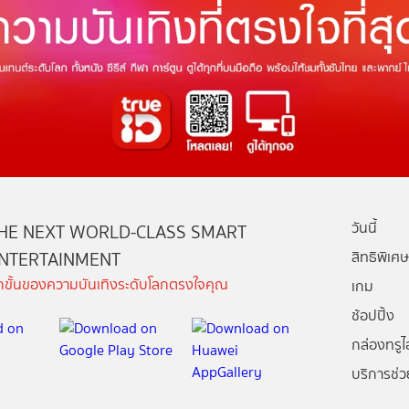
วันนี้
HE NEXT WORLD-CLASS SMART
NTERTAINMENT
สิทธิพิเศษ
ีกขั้นของความบันเทิงระดับโลกตรงใจคุณ
เกม
ช้อปปิ้ง
กล่องทรูไอ
บริการช่ว