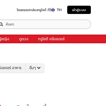
TH
เข้าสู่ระบบ
โหลดแอป
กล่องทรูไอดี ทีวี
ผู้หญิง
ดูดวง
ทรูไอดี ครีเอเตอร์
ีเอเตอร์ อาหาร
อื่นๆ