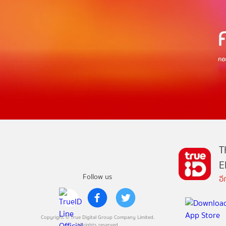
T
E
Follow us
อ
Copyright © True Digital Group Company Limited.
All rights reserved