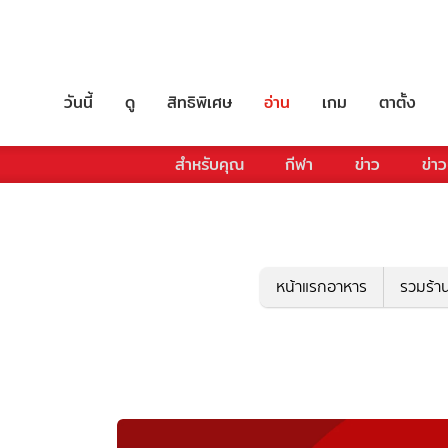
วันนี้
ดู
สิทธิพิเศษ
อ่าน
เกม
ตาตั้ง
สำหรับคุณ
กีฬา
ข่าว
ข่าว
หน้าแรกอาหาร
รวมร้า