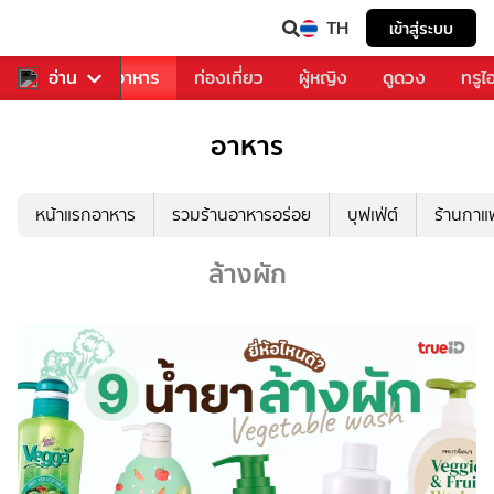
TH
เข้าสู่ระบบ
วงการเพลง
อ่าน
อาหาร
ท่องเที่ยว
ผู้หญิง
ดูดวง
ทรูไ
อาหาร
หน้าแรกอาหาร
รวมร้านอาหารอร่อย
บุฟเฟ่ต์
ร้านกา
ล้างผัก