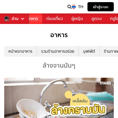
TH
เข้าสู่ระบบ
วงการเพลง
อ่าน
อาหาร
ท่องเที่ยว
ผู้หญิง
ดูดวง
ทรูไ
อาหาร
หน้าแรกอาหาร
รวมร้านอาหารอร่อย
บุฟเฟ่ต์
ร้านกา
ล้างจานมันๆ