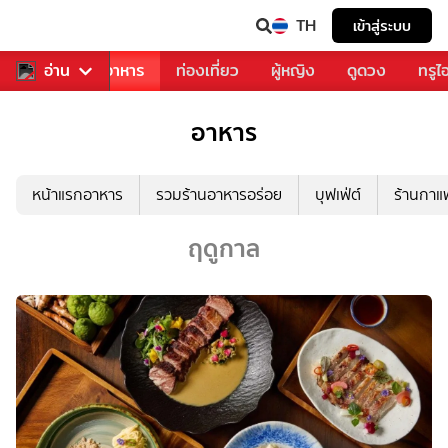
TH
เข้าสู่ระบบ
วงการเพลง
อ่าน
อาหาร
ท่องเที่ยว
ผู้หญิง
ดูดวง
ทรูไ
อาหาร
หน้าแรกอาหาร
รวมร้านอาหารอร่อย
บุฟเฟ่ต์
ร้านกา
ฤดูกาล