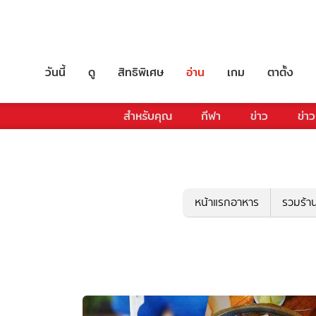
วันนี้
ดู
สิทธิพิเศษ
อ่าน
เกม
ตาตั้ง
สำหรับคุณ
กีฬา
ข่าว
ข่าว
หน้าแรกอาหาร
รวมร้า