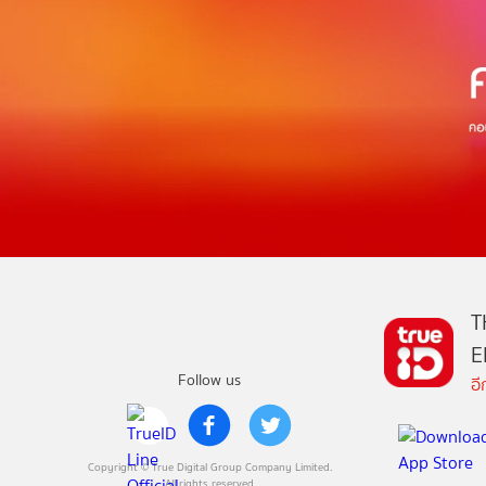
T
E
Follow us
อ
Copyright © True Digital Group Company Limited.
All rights reserved