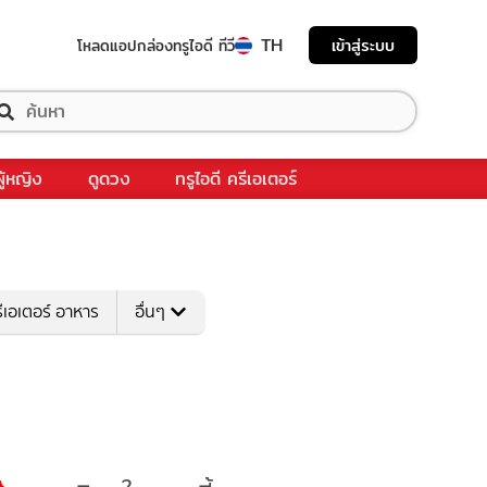
TH
เข้าสู่ระบบ
โหลดแอป
กล่องทรูไอดี ทีวี
ผู้หญิง
ดูดวง
ทรูไอดี ครีเอเตอร์
ีเอเตอร์ อาหาร
อื่นๆ