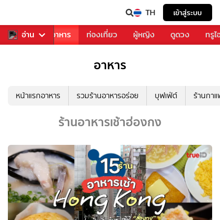
TH
เข้าสู่ระบบ
วงการเพลง
อ่าน
อาหาร
ท่องเที่ยว
ผู้หญิง
ดูดวง
ทรูไ
อาหาร
หน้าแรกอาหาร
รวมร้านอาหารอร่อย
บุฟเฟ่ต์
ร้านกา
ร้านอาหารเช้าฮ่องกง