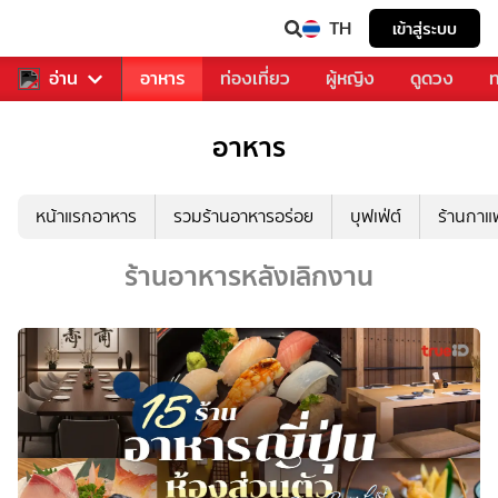
TH
เข้าสู่ระบบ
สารวงการเพลง
อ่าน
อาหาร
ท่องเที่ยว
ผู้หญิง
ดูดวง
ท
อาหาร
หน้าแรกอาหาร
รวมร้านอาหารอร่อย
บุฟเฟ่ต์
ร้านกา
ร้านอาหารหลังเลิกงาน