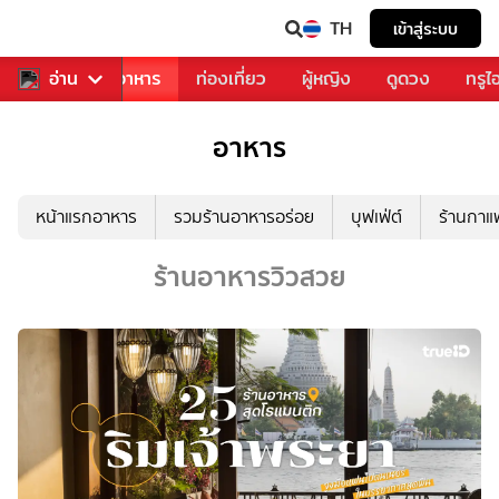
TH
เข้าสู่ระบบ
วงการเพลง
อ่าน
อาหาร
ท่องเที่ยว
ผู้หญิง
ดูดวง
ทรูไ
อาหาร
หน้าแรกอาหาร
รวมร้านอาหารอร่อย
บุฟเฟ่ต์
ร้านกา
ร้านอาหารวิวสวย