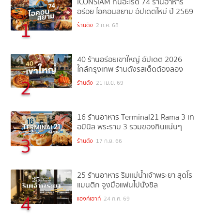
ICONSIAM กินอะไรดี 74 ร้านอาหาร
อร่อย ไอคอนสยาม อัปเดตใหม่ ปี 2569
1
ร้านดัง
2 ก.ค. 68
40 ร้านอร่อยเขาใหญ่ อัปเดต 2026
ใกล้กรุงเทพ ร้านดังรสเด็ดต้องลอง
2
ร้านดัง
21 เม.ย. 69
16 ร้านอาหาร Terminal21 Rama 3 เท
อมินิล พระราม 3 รวมของกินแน่นๆ
3
ร้านดัง
17 ก.ย. 66
25 ร้านอาหาร ริมแม่น้ำเจ้าพระยา สุดโร
แมนติก จูงมือแฟนไปนั่งชิล
4
แฮงค์เอาท์
24 ก.ค. 69