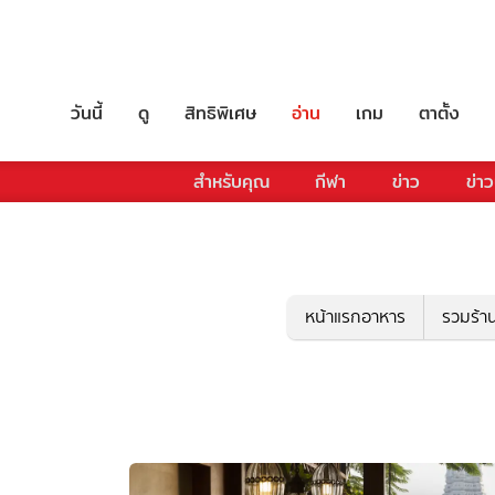
วันนี้
ดู
สิทธิพิเศษ
อ่าน
เกม
ตาตั้ง
สำหรับคุณ
กีฬา
ข่าว
ข่าว
หน้าแรกอาหาร
รวมร้า