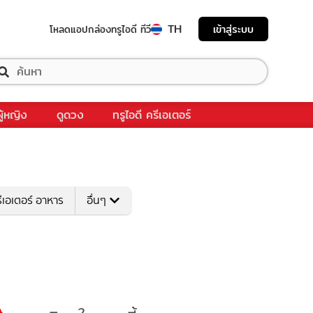
TH
เข้าสู่ระบบ
โหลดแอป
กล่องทรูไอดี ทีวี
ผู้หญิง
ดูดวง
ทรูไอดี ครีเอเตอร์
ีเอเตอร์ อาหาร
อื่นๆ