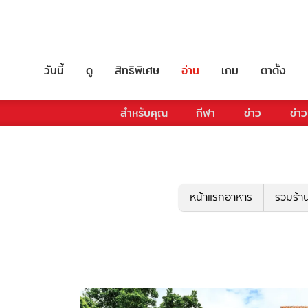
วันนี้
ดู
สิทธิพิเศษ
อ่าน
เกม
ตาตั้ง
สำหรับคุณ
กีฬา
ข่าว
ข่าว
หน้าแรกอาหาร
รวมร้า