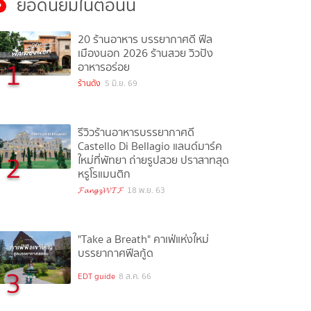
ยอดนิยมในตอนนี้
20 ร้านอาหาร บรรยากาศดี ฟีล
เมืองนอก 2026 ร้านสวย วิวปัง
1
อาหารอร่อย
ร้านดัง
5 มิ.ย. 69
รีวิวร้านอาหารบรรยากาศดี
Castello Di Bellagio แลนด์มาร์ค
2
ใหม่ที่พัทยา ถ่ายรูปสวย ปราสาทสุด
หรูโรแมนติก
𝓕𝓪𝓷𝓰𝔃𝓦𝓣𝓕
18 พ.ย. 63
้"Take a Breath" คาเฟ่แห่งใหม่
บรรยากาศฟีลกู้ด
3
EDT guide
8 ส.ค. 66