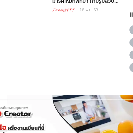
มาร์คใหม่ที่พัทยา ถ่ายรูปสวย
ปราสาทสุดหรูโรแมนติก
𝓕𝓪𝓷𝓰𝔃𝓦𝓣𝓕
18 พ.ย. 63