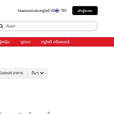
TH
เข้าสู่ระบบ
โหลดแอป
กล่องทรูไอดี ทีวี
ผู้หญิง
ดูดวง
ทรูไอดี ครีเอเตอร์
ีเอเตอร์ อาหาร
อื่นๆ