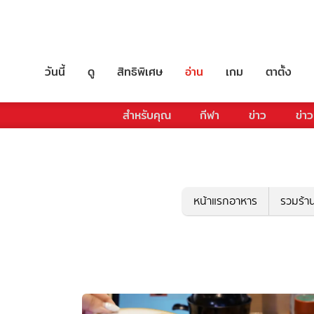
วันนี้
ดู
สิทธิพิเศษ
อ่าน
เกม
ตาตั้ง
สำหรับคุณ
กีฬา
ข่าว
ข่าว
หน้าแรกอาหาร
รวมร้า