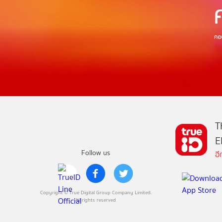
T
E
Follow us
อ
Copyright © True Digital Group Company Limited.
All rights reserved