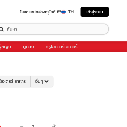
TH
เข้าสู่ระบบ
โหลดแอป
กล่องทรูไอดี ทีวี
ผู้หญิง
ดูดวง
ทรูไอดี ครีเอเตอร์
ีเอเตอร์ อาหาร
อื่นๆ