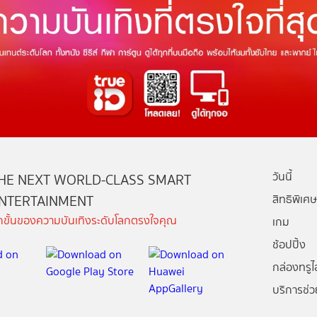
วันนี้
HE NEXT WORLD-CLASS SMART
NTERTAINMENT
สิทธิพิเศษ
ีกขั้นของความบันเทิงระดับโลกตรงใจคุณ
เกม
ช้อปปิ้ง
กล่องทรูไอ
บริการช่ว