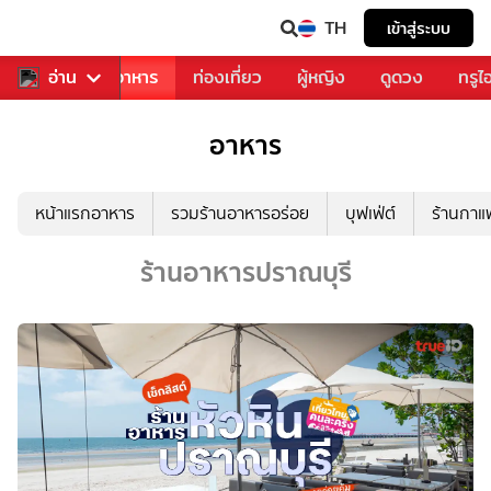
TH
เข้าสู่ระบบ
วงการเพลง
อ่าน
อาหาร
ท่องเที่ยว
ผู้หญิง
ดูดวง
ทรูไ
อาหาร
หน้าแรกอาหาร
รวมร้านอาหารอร่อย
บุฟเฟ่ต์
ร้านกา
ร้านอาหารปราณบุรี