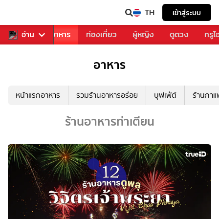
TH
เข้าสู่ระบบ
วงการเพลง
อ่าน
อาหาร
ท่องเที่ยว
ผู้หญิง
ดูดวง
ทรูไ
อาหาร
หน้าแรกอาหาร
รวมร้านอาหารอร่อย
บุฟเฟ่ต์
ร้านกา
ร้านอาหารท่าเตียน