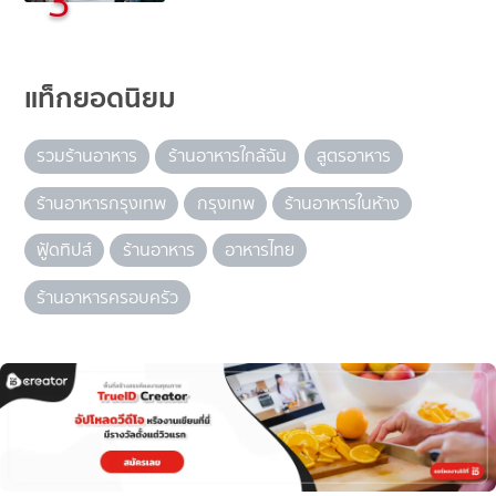
3
แท็กยอดนิยม
รวมร้านอาหาร
ร้านอาหารใกล้ฉัน
สูตรอาหาร
ร้านอาหารกรุงเทพ
กรุงเทพ
ร้านอาหารในห้าง
ฟู้ดทิปส์
ร้านอาหาร
อาหารไทย
ร้านอาหารครอบครัว