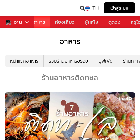
TH
เข้าสู่ระบบ
วงการเพลง
อ่าน
อาหาร
ท่องเที่ยว
ผู้หญิง
ดูดวง
ทรูไ
อาหาร
หน้าแรกอาหาร
รวมร้านอาหารอร่อย
บุฟเฟ่ต์
ร้านกา
ร้านอาหารติดทะเล