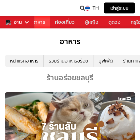
TH
เข้าสู่ระบบ
วงการเพลง
อ่าน
อาหาร
ท่องเที่ยว
ผู้หญิง
ดูดวง
ทรูไ
อาหาร
หน้าแรกอาหาร
รวมร้านอาหารอร่อย
บุฟเฟ่ต์
ร้านกา
ร้านอร่อยชลบุรี