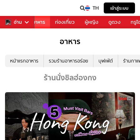
TH
เข้าสู่ระบบ
วงการเพลง
อ่าน
อาหาร
ท่องเที่ยว
ผู้หญิง
ดูดวง
ทรูไ
อาหาร
หน้าแรกอาหาร
รวมร้านอาหารอร่อย
บุฟเฟ่ต์
ร้านกา
ร้านนั่งชิลฮ่องกง