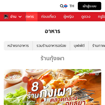
TH
เข้าสู่ระบบ
วงการเพลง
อ่าน
อาหาร
ท่องเที่ยว
ผู้หญิง
ดูดวง
ทรูไ
อาหาร
หน้าแรกอาหาร
รวมร้านอาหารอร่อย
บุฟเฟ่ต์
ร้านกา
ร้านกุ้งเผา