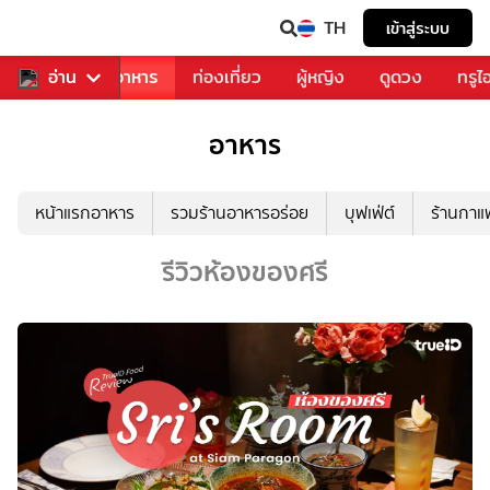
TH
เข้าสู่ระบบ
วงการเพลง
อ่าน
อาหาร
ท่องเที่ยว
ผู้หญิง
ดูดวง
ทรูไ
อาหาร
หน้าแรกอาหาร
รวมร้านอาหารอร่อย
บุฟเฟ่ต์
ร้านกา
รีวิวห้องของศรี