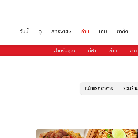
วันนี้
ดู
สิทธิพิเศษ
อ่าน
เกม
ตาตั้ง
สำหรับคุณ
กีฬา
ข่าว
ข่าว
หน้าแรกอาหาร
รวมร้า