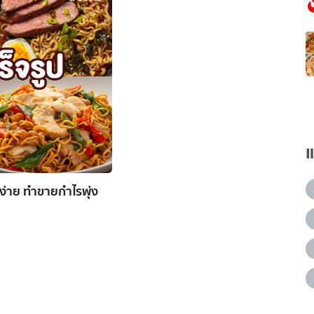
องง่าย ทำขายกำไรพุ่ง