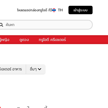
TH
เข้าสู่ระบบ
โหลดแอป
กล่องทรูไอดี ทีวี
ผู้หญิง
ดูดวง
ทรูไอดี ครีเอเตอร์
ีเอเตอร์ อาหาร
อื่นๆ