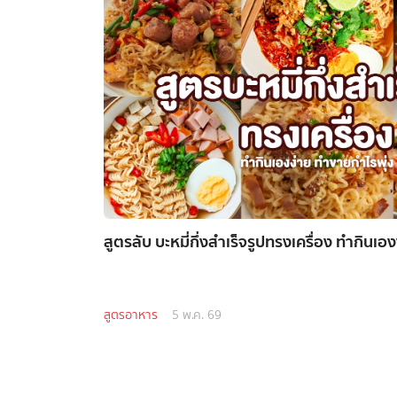
สูตรลับ บะหมี่กึ่งสำเร็จรูปทรงเครื่อง ทำกินเ
สูตรอาหาร
5 พ.ค. 69