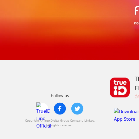
T
E
Follow us
อ
Copyright © True Digital Group Company Limited.
All rights reserved