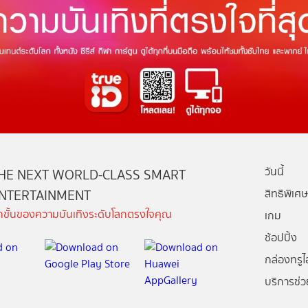
วันนี้
HE NEXT WORLD-CLASS SMART
NTERTAINMENT
สิทธิพิเศษ
ีกขั้นของความบันเทิงระดับโลกตรงใจคุณ
เกม
ช้อปปิ้ง
กล่องทรูไอ
บริการช่ว