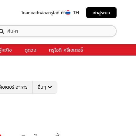
TH
เข้าสู่ระบบ
โหลดแอป
กล่องทรูไอดี ทีวี
ผู้หญิง
ดูดวง
ทรูไอดี ครีเอเตอร์
ีเอเตอร์ อาหาร
อื่นๆ