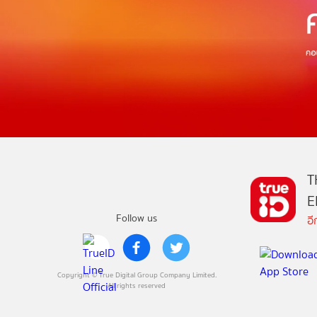
T
E
Follow us
อ
Copyright © True Digital Group Company Limited.
All rights reserved