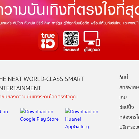
วันนี้
HE NEXT WORLD-CLASS SMART
NTERTAINMENT
สิทธิพิเศษ
ีกขั้นของความบันเทิงระดับโลกตรงใจคุณ
เกม
ช้อปปิ้ง
กล่องทรูไอ
บริการช่ว