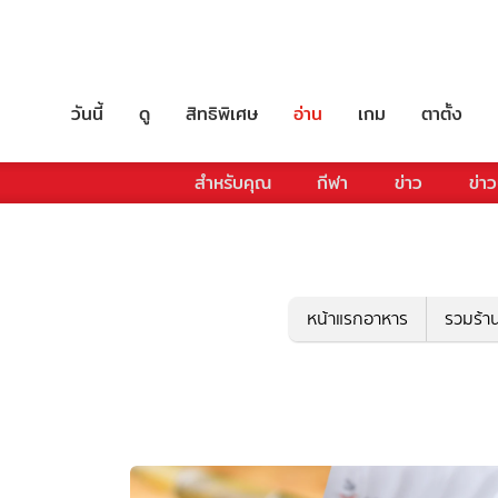
วันนี้
ดู
สิทธิพิเศษ
อ่าน
เกม
ตาตั้ง
สำหรับคุณ
กีฬา
ข่าว
ข่าว
หน้าแรกอาหาร
รวมร้า