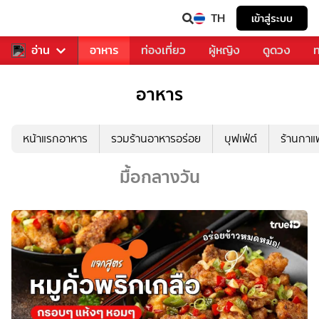
TH
เข้าสู่ระบบ
สารวงการเพลง
อ่าน
อาหาร
ท่องเที่ยว
ผู้หญิง
ดูดวง
ท
อาหาร
หน้าแรกอาหาร
รวมร้านอาหารอร่อย
บุฟเฟ่ต์
ร้านกา
มื้อกลางวัน