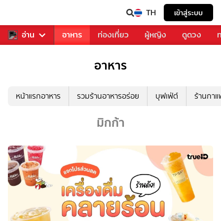
TH
เข้าสู่ระบบ
สารวงการเพลง
อ่าน
อาหาร
ท่องเที่ยว
ผู้หญิง
ดูดวง
ท
อาหาร
หน้าแรกอาหาร
รวมร้านอาหารอร่อย
บุฟเฟ่ต์
ร้านกา
มิกก้า