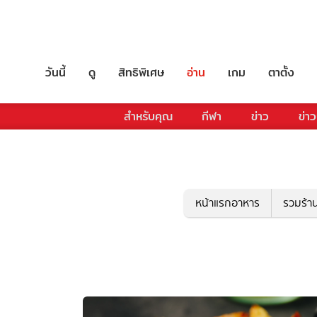
วันนี้
ดู
สิทธิพิเศษ
อ่าน
เกม
ตาตั้ง
สำหรับคุณ
กีฬา
ข่าว
ข่าว
หน้าแรกอาหาร
รวมร้า