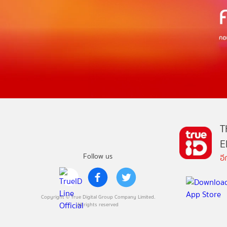
T
E
Follow us
อ
Copyright © True Digital Group Company Limited.
All rights reserved