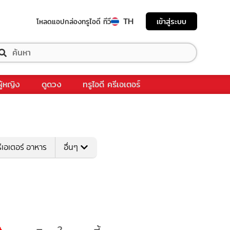
TH
เข้าสู่ระบบ
โหลดแอป
กล่องทรูไอดี ทีวี
ผู้หญิง
ดูดวง
ทรูไอดี ครีเอเตอร์
ีเอเตอร์ อาหาร
อื่นๆ