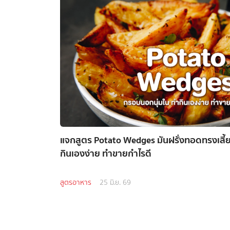
แจกสูตร Potato Wedges มันฝรั่งทอดทรงเสี้
กินเองง่าย ทำขายกำไรดี
สูตรอาหาร
25 มิ.ย. 69