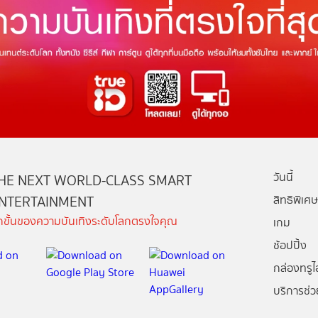
วันนี้
HE NEXT WORLD-CLASS SMART
NTERTAINMENT
สิทธิพิเศษ
ีกขั้นของความบันเทิงระดับโลกตรงใจคุณ
เกม
ช้อปปิ้ง
กล่องทรูไอ
บริการช่ว