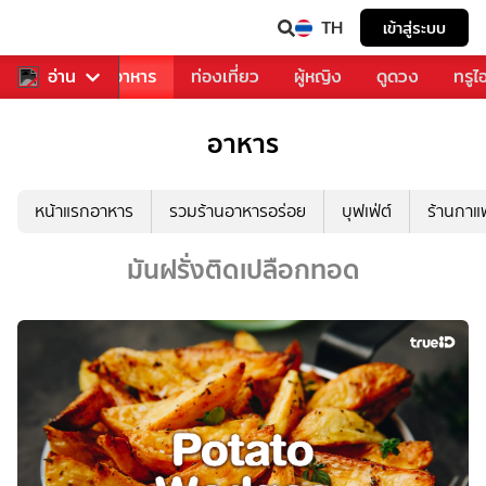
TH
เข้าสู่ระบบ
วงการเพลง
อ่าน
อาหาร
ท่องเที่ยว
ผู้หญิง
ดูดวง
ทรูไ
อาหาร
หน้าแรกอาหาร
รวมร้านอาหารอร่อย
บุฟเฟ่ต์
ร้านกา
มันฝรั่งติดเปลือกทอด