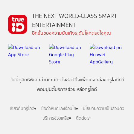
THE NEXT WORLD-CLASS SMART
ENTERTAINMENT
อีกขั้นของความบันเทิงระดับโลกตรงใจคุณ
วันนี้
ดู
สิทธิพิเศษ
อ่าน
เกม
ตาตั้ง
ช้อปปิ้ง
แพ็กเกจ
กล่องทรูไอดีทีวี
คอมมูนิตี้
บริการช่วยเหลือทรูไอดี
เกี่ยวกับทรูไอดี
ข้อกำหนดและเงื่อนไข
นโยบายความเป็นส่วนตัว
บริการช่วยเหลือ
ติดต่อเรา