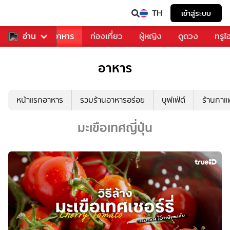
TH
เข้าสู่ระบบ
วงการเพลง
อ่าน
อาหาร
ท่องเที่ยว
ผู้หญิง
ดูดวง
ทรูไ
อาหาร
หน้าแรกอาหาร
รวมร้านอาหารอร่อย
บุฟเฟ่ต์
ร้านกา
มะเขือเทศญี่ปุ่น