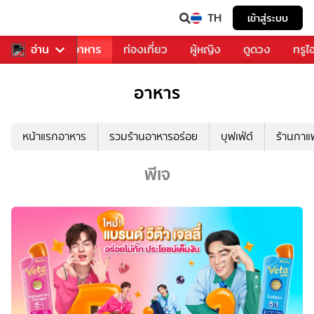
TH
เข้าสู่ระบบ
วงการเพลง
อ่าน
อาหาร
ท่องเที่ยว
ผู้หญิง
ดูดวง
ทรูไ
อาหาร
หน้าแรกอาหาร
รวมร้านอาหารอร่อย
บุฟเฟ่ต์
ร้านกา
พีเจ