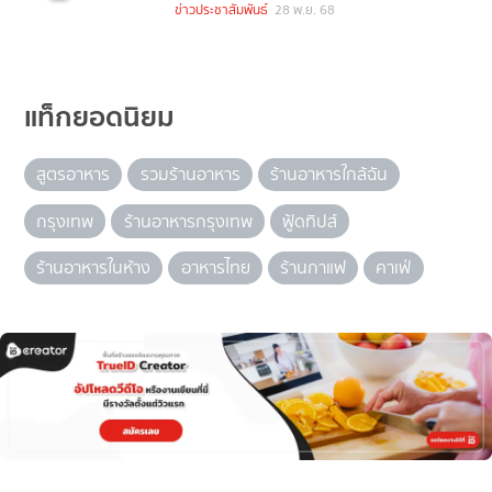
ข่าวประชาสัมพันธ์
28 พ.ย. 68
แท็กยอดนิยม
สูตรอาหาร
รวมร้านอาหาร
ร้านอาหารใกล้ฉัน
กรุงเทพ
ร้านอาหารกรุงเทพ
ฟู้ดทิปส์
ร้านอาหารในห้าง
อาหารไทย
ร้านกาแฟ
คาเฟ่