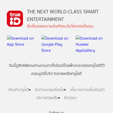
THE NEXT WORLD-CLASS SMART
ENTERTAINMENT
อีกขั้นของความบันเทิงระดับโลกตรงใจคุณ
วันนี้
ดู
สิทธิพิเศษ
อ่าน
เกม
ตาตั้ง
ช้อปปิ้ง
แพ็กเกจ
กล่องทรูไอดีทีวี
คอมมูนิตี้
บริการช่วยเหลือทรูไอดี
เกี่ยวกับทรูไอดี
ข้อกำหนดและเงื่อนไข
นโยบายความเป็นส่วนตัว
บริการช่วยเหลือ
ติดต่อเรา
Follow us