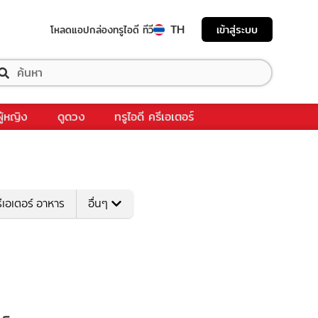
TH
เข้าสู่ระบบ
โหลดแอป
กล่องทรูไอดี ทีวี
ผู้หญิง
ดูดวง
ทรูไอดี ครีเอเตอร์
ีเอเตอร์ อาหาร
อื่นๆ