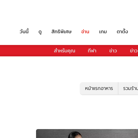
วันนี้
ดู
สิทธิพิเศษ
อ่าน
เกม
ตาตั้ง
สำหรับคุณ
กีฬา
ข่าว
ข่าว
หน้าแรกอาหาร
รวมร้า