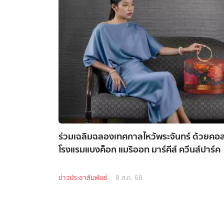
ร่วมเฉลิมฉลองเทศกาลไหว้พระจันทร์ ด้วยคอ
โรงแรมแบงค็อก แมริออท มาร์คีส์ ควีนส์ปาร์ค
ข่าวประชาสัมพันธ์
8 ส.ค. 68