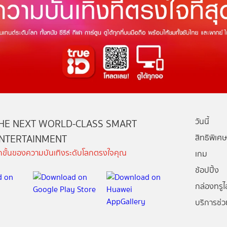
วันนี้
HE NEXT WORLD-CLASS SMART
NTERTAINMENT
สิทธิพิเศษ
ีกขั้นของความบันเทิงระดับโลกตรงใจคุณ
เกม
ช้อปปิ้ง
กล่องทรูไอ
บริการช่ว