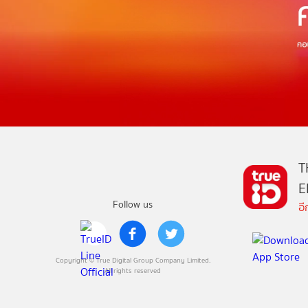
T
E
Follow us
อ
Copyright © True Digital Group Company Limited.
All rights reserved