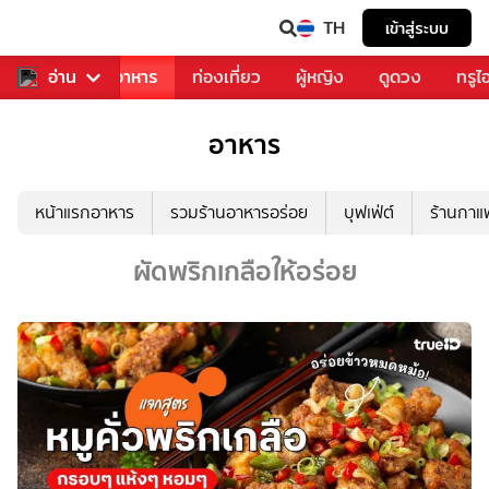
TH
เข้าสู่ระบบ
วงการเพลง
อ่าน
อาหาร
ท่องเที่ยว
ผู้หญิง
ดูดวง
ทรูไ
อาหาร
หน้าแรกอาหาร
รวมร้านอาหารอร่อย
บุฟเฟ่ต์
ร้านกา
ผัดพริกเกลือให้อร่อย